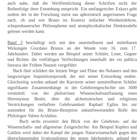
auch nahe, daß die Veröffentlichung dieser Schriften nicht der
Reihenfolge ihrer Entstehung entspricht. Ein umfangreicher Exkurs geht
zudem der in der Forschung meist nur aphoristisch angerissenen Frage
nach, ob und wie Bruno im Kontext indischer Weisheitslehren,
schopenhauerscher Philosopheme und atomphysikalischer Denkmodelle
gelesen werden kann.
Band 3
beschäftigt sich mit den unmittelbaren und mittelbaren
Wirkungen Giordano Brunos an der Wende vom 16. zum 17.
Jahrhundert. Dabei werden am Beispiel seiner Schüler, Leser, Gegner
und Richter die vielfältigen Verflechtungen innerhalb der res publica
literaria der Frühen Neuzeit vorgeführt.
Buch fünf schildert die letzten Wege und Pläne des Nolaners und den
langwierigen Inquisitionsprozeß, der mit seiner Ermordung endete.
Gleichzeitig werden anhand der Karrieren seiner unmittelbaren Schüler
signifikante Zusammenhänge in der Gelehrtengeschichte um 1600
vermittelt: von der philiströsen Wissenschaftsauffassung eines
Hieronymus Besler, über die alchemistischen und religiösen
Verstrickungen verhaftete Gelehrsamkeit Raphael Eglins bis zur
zumindest für die Bruno-Rezeption zukunftsweisenden Rolle des
Philologen Valens Acidalius.
Buch sechs erweitert den Blick von der Gelehrten- auf die
Wissenschafts- und allgemeine Zeitgeschichte. Am Beispiel Keplers und
Galileis wird dabei der Kampf der jungen Naturwissenschaft gegen den
überschäumenden Irrationalismus des neuen Jahrhunderts, anhand der