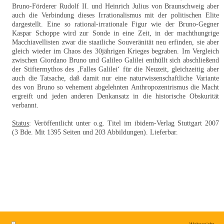
Bruno-Förderer Rudolf II. und Heinrich Julius von Braunschweig aber
auch die Verbindung dieses Irrationalismus mit der politischen Elite
dargestellt. Eine so rational-irrationale Figur wie der Bruno-Gegner
Kaspar Schoppe wird zur Sonde in eine Zeit, in der machthungrige
Macchiavellisten zwar die staatliche Souveränität neu erfinden, sie aber
gleich wieder im Chaos des 30jährigen Krieges begraben. Im Vergleich
zwischen Giordano Bruno und Galileo Galilei enthüllt sich abschließend
der Stiftermythos des ‚Falles Galilei‘ für die Neuzeit, gleichzeitig aber
auch die Tatsache, daß damit nur eine naturwissenschaftliche Variante
des von Bruno so vehement abgelehnten Anthropozentrismus die Macht
ergreift und jeden anderen Denkansatz in die historische Obskurität
verbannt.
Status
: Veröffentlicht unter o.g. Titel im ibidem-Verlag Stuttgart 2007
(3 Bde. Mit 1395 Seiten und 203 Abbildungen). Lieferbar.