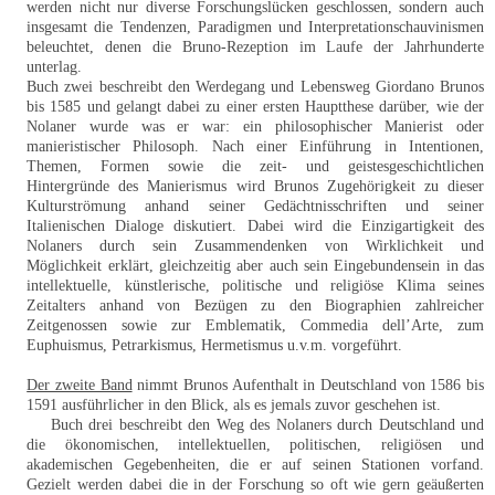
werden nicht nur diverse Forschungslücken geschlossen, sondern auch
insgesamt die Tendenzen, Paradigmen und Interpretationschauvinismen
beleuchtet, denen die Bruno-Rezeption im Laufe der Jahrhunderte
unterlag.
Buch zwei beschreibt den Werdegang und Lebensweg Giordano Brunos
bis 1585 und gelangt dabei zu einer ersten Hauptthese darüber, wie der
Nolaner wurde was er war: ein philosophischer Manierist oder
manieristischer Philosoph. Nach einer Einführung in Intentionen,
Themen, Formen sowie die zeit- und geistesgeschichtlichen
Hintergründe des Manierismus wird Brunos Zugehörigkeit zu dieser
Kulturströmung anhand seiner Gedächtnisschriften und seiner
Italienischen Dialoge diskutiert. Dabei wird die Einzigartigkeit des
Nolaners durch sein Zusammendenken von Wirklichkeit und
Möglichkeit erklärt, gleichzeitig aber auch sein Eingebundensein in das
intellektuelle, künstlerische, politische und religiöse Klima seines
Zeitalters anhand von Bezügen zu den Biographien zahlreicher
Zeitgenossen sowie zur Emblematik, Commedia dell’Arte, zum
Euphuismus, Petrarkismus, Hermetismus u.v.m. vorgeführt.
Der zweite Band
nimmt Brunos Aufenthalt in Deutschland von 1586 bis
1591 ausführlicher in den Blick, als es jemals zuvor geschehen ist.
Buch drei beschreibt den Weg des Nolaners durch Deutschland und
die ökonomischen, intellektuellen, politischen, religiösen und
akademischen Gegebenheiten, die er auf seinen Stationen vorfand.
Gezielt werden dabei die in der Forschung so oft wie gern geäußerten