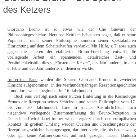
des Ketzers
Giordano Bruno ist so etwas wie der Che Guevara der
Philosophiegeschichte. Herzlose Kritiker behaupten sogar, daß er seine
Popularität nicht seiner Philosophie, sondern seiner spektakulären
Hinrichtung auf dem Scheiterhaufen verdankt. Mit Hilfe, z.T. aber auch
gegen die Thesen der etablierten Bruno-Forschung entwirft die
vorliegende Arbeit ein spannendes, detailreiches Zeit- und
Persönlichkeitsbild dieses „Fürsten der Ketzer“, des Jahrhunderts, in dem
er lebte und der Jahrhunderte, in denen er wirkte.
Im ersten Band
werden die Spuren Giordano Brunos in zweierlei
Hinsicht aufgenommen: in der vierhundertjährigen Rezeptionsgeschichte
– und dort, wo sie beginnen: im 16. Jahrhundert.
Buch eins verfolgt nach einer kurzen Einleitung in die Kosmologie
Brunos die Rezeption seines Schicksals und seiner Philosophie vom 17.
bis zum 20. Jahrhundert. Eine in solcher Ausführlichkeit noch
nirgendwo vorliegende Zusammenfassung der Bruno-Rezeption in
Deutschland wird dabei immer wieder ergänzt durch den europäischen
Kontext. In großem Umfang werden Quellen und Forschungstexte der
Rezeptionsgeschichte herangezogen, darunter viele, die bis heute wenig
oder gar keine Aufmerksamkeit auf sich gezogen haben. Dadurch