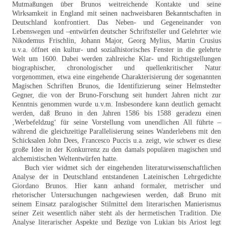
Mutmaßungen über Brunos weitreichende Kontakte und seine
Wirksamkeit in England mit seinen nachweisbaren Bekanntschaften in
Deutschland konfrontiert. Das Neben- und Gegeneinander von
Lebenswegen und –entwürfen deutscher Schriftsteller und Gelehrter wie
Nikodemus Frischlin, Johann Major, Georg Mylius, Martin Crusius
u.v.a. öffnet ein kultur- und sozialhistorisches Fenster in die gelehrte
Welt um 1600. Dabei werden zahlreiche Klar- und Richtigstellungen
biographischer, chronologischer und quellenkritischer Natur
vorgenommen, etwa eine eingehende Charakterisierung der sogenannten
Magischen Schriften Brunos, die Identifizierung seiner Helmstedter
Gegner, die von der Bruno-Forschung seit hundert Jahren nicht zur
Kenntnis genommen wurde u.v.m. Insbesondere kann deutlich gemacht
werden, daß Bruno in den Jahren 1586 bis 1588 geradezu einen
‚Werbefeldzug‘ für seine Vorstellung vom unendlichen All führte –
während die gleichzeitige Parallelisierung seines Wanderlebens mit den
Schicksalen John Dees, Francesco Puccis u.a. zeigt, wie schwer es diese
große Idee in der Konkurrenz zu den damals populären magischen und
alchemistischen Weltentwürfen hatte.
Buch vier widmet sich der eingehenden literaturwissenschaftlichen
Analyse der in Deutschland entstandenen Lateinischen Lehrgedichte
Giordano Brunos. Hier kann anhand formaler, metrischer und
rhetorischer Untersuchungen nachgewiesen werden, daß Bruno mit
seinem Einsatz paralogischer Stilmittel dem literarischen Manierismus
seiner Zeit wesentlich näher steht als der hermetischen Tradition. Die
Analyse literarischer Aspekte und Bezüge von Lukian bis Ariost legt